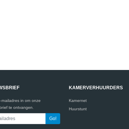
WSBRIEF
KAMERVERHUURDERS
e-mailadres in om onze
Kamernet
rief te ontvangen.
Huurstunt