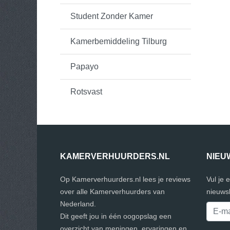
Student Zonder Kamer
Kamerbemiddeling Tilburg
Papayo
Rotsvast
KAMERVERHUURDERS.NL
NIEU
Op Kamerverhuurders.nl lees je reviews
Vul je 
over alle Kamerverhuurders van
nieuwsb
Nederland.
Dit geeft jou in één oogopslag een
overzicht van meningen, ervaringen en