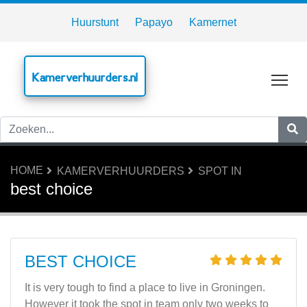
Huurstunt
Papayo
Kamernet
Kamerverhuurders.nl
Tog
HOME
KAMERVERHUURDERS
SPOT IN
best choice
BEST CHOICE
It is very tough to find a place to live in Groningen.
However it took the spot in team only two weeks to