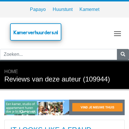
Papayo
Huurstunt
Kamernet
Kamerverhuurders.nl
Tog
HOME
Reviews van deze auteur (109944)