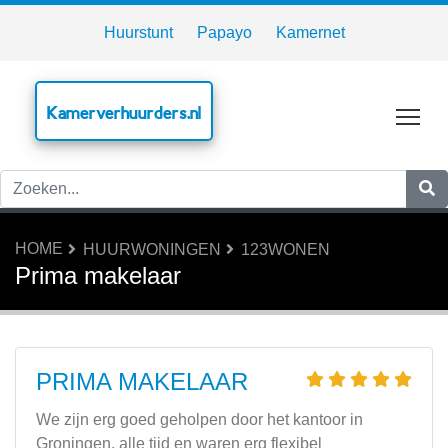
Huurstunt
Papayo
Kamernet
Kamerverhuurders.nl
Tog
HOME
HUURWONINGEN
123WONEN
Prima makelaar
PRIMA MAKELAAR
We zijn erg goed geholpen door het kantoor in
Groningen, alle tijd en waren erg flexibel