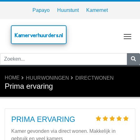
Papayo
Huurstunt
Kamernet
Kamerverhuurders.nl
Tog
HOME
HUURWONINGEN
DIRECTWONEN
Prima ervaring
PRIMA ERVARING
Kamer gevonden via direct wonen. Makkelijk in
gebruik en veel kamers