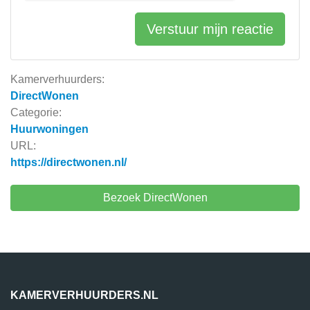
Verstuur mijn reactie
Kamerverhuurders:
DirectWonen
Categorie:
Huurwoningen
URL:
https://directwonen.nl/
Bezoek DirectWonen
KAMERVERHUURDERS.NL