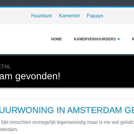
Huurstunt
Kamernet
Papayo
HOME
KAMERVERHUURDERS
T.NL
dam gevonden!
UURWONING IN AMSTERDAM G
 lijkt misschien onmogelijk tegenwoordig maar is me wel gelukt
sterdam.