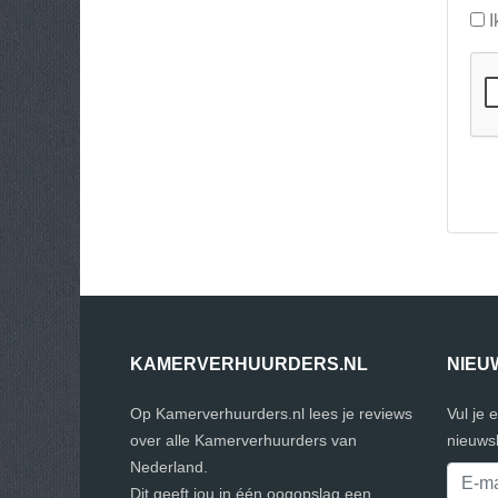
I
KAMERVERHUURDERS.NL
NIEU
Op Kamerverhuurders.nl lees je reviews
Vul je 
over alle Kamerverhuurders van
nieuwsb
Nederland.
Dit geeft jou in één oogopslag een