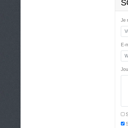
S
Je
E-m
Jou
S
S