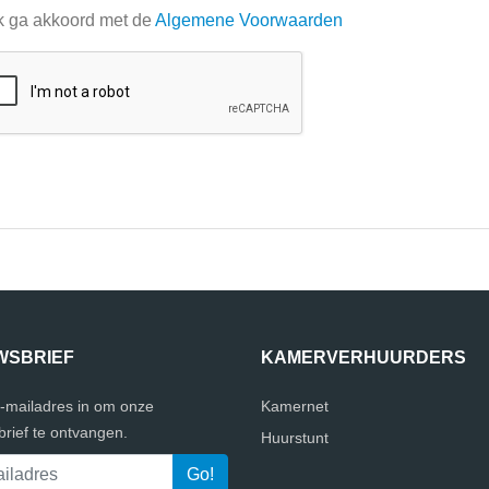
k ga akkoord met de
Algemene Voorwaarden
WSBRIEF
KAMERVERHUURDERS
e-mailadres in om onze
Kamernet
rief te ontvangen.
Huurstunt