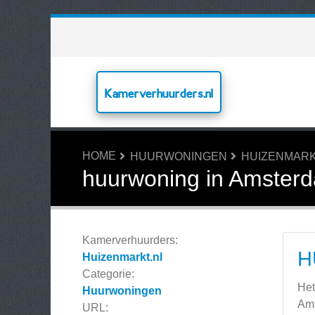
Kamerverhuurders.nl
HOME
HUURWONINGEN
HUIZENMARK
huurwoning in Amster
Kamerverhuurders:
H
Huizenmarkt.nl
Categorie:
Het
Huurwoningen
Am
URL: