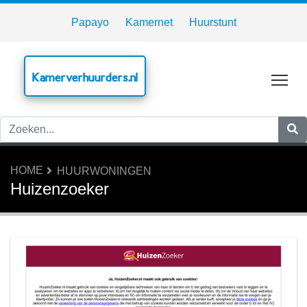
Papayo
Kamernet
Huurstunt
Kamerverhuurders.nl
Tog
HOME
HUURWONINGEN
Huizenzoeker