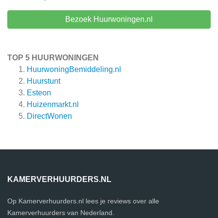
Bezoek Huurwoningen.nl
TOP 5 HUURWONINGEN
HuurwoningBemiddeling.nl
Huurstunt
Esteon
Huizenmarkt.nl
DirectWonen
KAMERVERHUURDERS.NL
Op Kamerverhuurders.nl lees je reviews over alle
Kamerverhuurders van Nederland.