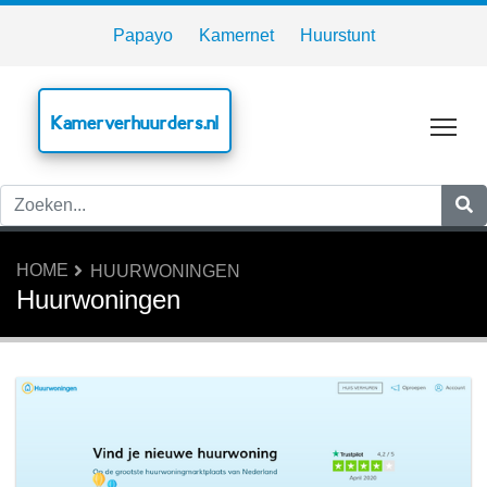
Papayo
Kamernet
Huurstunt
Kamerverhuurders.nl
Tog
HOME
HUURWONINGEN
Huurwoningen