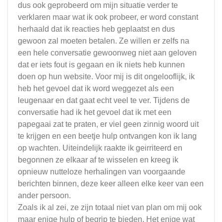
dus ook geprobeerd om mijn situatie verder te
verklaren maar wat ik ook probeer, er word constant
herhaald dat ik reacties heb geplaatst en dus
gewoon zal moeten betalen. Ze willen er zelfs na
een hele conversatie gewoonweg niet aan geloven
dat er iets fout is gegaan en ik niets heb kunnen
doen op hun website. Voor mij is dit ongelooflijk, ik
heb het gevoel dat ik word weggezet als een
leugenaar en dat gaat echt veel te ver. Tijdens de
conversatie had ik het gevoel dat ik met een
papegaai zat te praten, er viel geen zinnig woord uit
te krijgen en een beetje hulp ontvangen kon ik lang
op wachten. Uiteindelijk raakte ik geirriteerd en
begonnen ze elkaar af te wisselen en kreeg ik
opnieuw nutteloze herhalingen van voorgaande
berichten binnen, deze keer alleen elke keer van een
ander persoon.
Zoals ik al zei, ze zijn totaal niet van plan om mij ook
maar enige hulp of begrip te bieden. Het enige wat