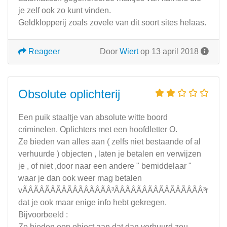
je zelf ook zo kunt vinden.
Geldklopperij zoals zovele van dit soort sites helaas.
Reageer
Door
Wiert
op 13 april 2018
Obsolute oplichterij
Een puik staaltje van absolute witte boord
criminelen. Oplichters met een hoofdletter O.
Ze bieden van alles aan ( zelfs niet bestaande of al
verhuurde ) objecten , laten je betalen en verwijzen
je , of niet ,door naar een andere " bemiddelaar "
waar je dan ook weer mag betalen
vÃÂÃÂÃÂÃÂÃÂÃÂÃÂÃÂ³ÃÂÃÂÃÂÃÂÃÂÃÂÃÂÃÂ³r
dat je ook maar enige info hebt gekregen.
Bijvoorbeeld :
Ze bieden een object aan dat dan verhuurd zou