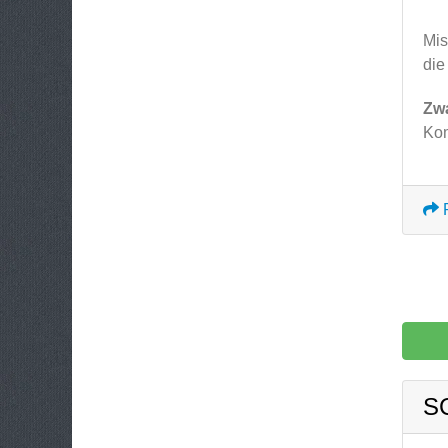
Mis
die
Zw
Kom
S