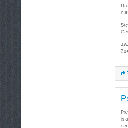
Daa
hur
Ste
Ge
Zw
Zoe
P
Par
is 
een