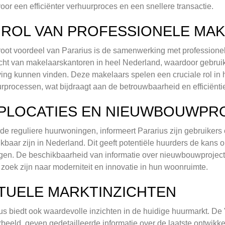
voor een efficiënter verhuurproces en een snellere transactie.
 ROL VAN PROFESSIONELE MA
oot voordeel van Pararius is de samenwerking met professionel
cht van makelaarskantoren in heel Nederland, waardoor gebrui
ng kunnen vinden. Deze makelaars spelen een cruciale rol in he
rprocessen, wat bijdraagt aan de betrouwbaarheid en efficiëntie
PLOCATIES EN NIEUWBOUWPR
de reguliere huurwoningen, informeert Pararius zijn gebruiker
kbaar zijn in Nederland. Dit geeft potentiële huurders de kans
en. De beschikbaarheid van informatie over nieuwbouwprojec
 zoek zijn naar moderniteit en innovatie in hun woonruimte.
TUELE MARKTINZICHTEN
us biedt ook waardevolle inzichten in de huidige huurmarkt. De 
rbeeld, geven gedetailleerde informatie over de laatste ontwik