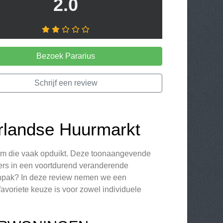
2.0
Bezoek Pararius
Schrijf een review
erlandse Huurmarkt
aam die vaak opduikt. Deze toonaangevende
ders in een voortdurend veranderende
aanpak? In deze review nemen we een
avoriete keuze is voor zowel individuele