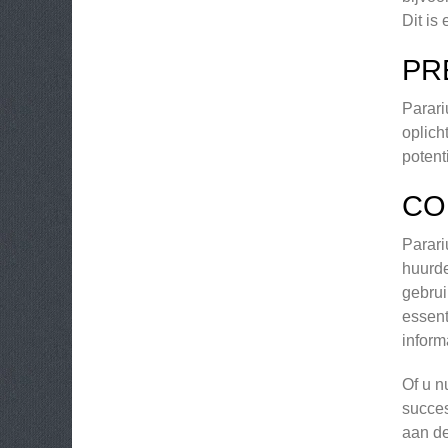
Dit is
PR
Parari
oplich
potent
CO
Parari
huurde
gebrui
essent
inform
Of u n
succes
aan de