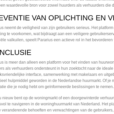
 een waardevolle bron voor zowel huurders als verhuurders die 
EVENTIE VAN OPLICHTING EN V
us neemt de veiligheid van zijn gebruikers serieus. Het platform 
ting te voorkomen, wat bijdraagt aan een veiligere gebruikerse
iële valkuilen, speelt Pararius een actieve rol in het bevorder
NCLUSIE
us is meer dan alleen een platform voor het vinden van huurwoni
rs als verhuurders ondersteunt in hun zoektocht naar de ideale
ksvriendelijke interface, samenwerking met makelaars en uitgeb
ieel hulpmiddel geworden in de Nederlandse huurmarkt. Of je nu 
atie die je nodig hebt om geïnformeerde beslissingen te nemen.
u nieuw bent op de woningmarkt of een doorgewinterde verhuurde
vol te navigeren in de woninghuurmarkt van Nederland. Het plat
 veranderende behoeften en verwachtingen van de gebruikers, wa