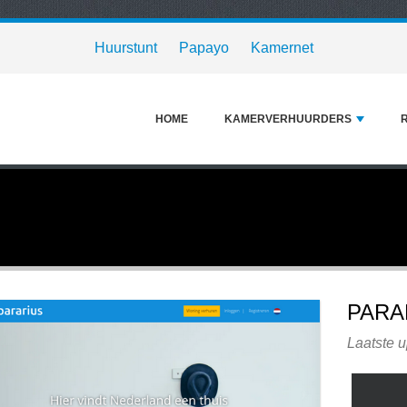
Huurstunt
Papayo
Kamernet
HOME
KAMERVERHUURDERS
PARA
Laatste 