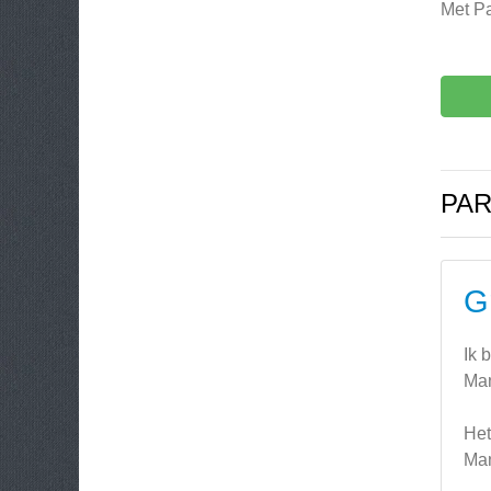
Met Pa
PAR
G
Ik 
Man
Het
Man