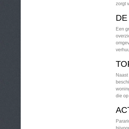
zorgt 
DE
Een gr
overzi
omgevi
verhuu
TO
Naast 
beschi
woning
die op
AC
Parari
bijvoo