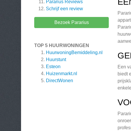
EE
Pararius
Reviews
Schrijf een review
Parari
appart
Bezoek Pararius
Parari
huurwo
aanwe
TOP 5 HUURWONINGEN
HuurwoningBemiddeling.nl
GE
Huurstunt
Esteon
Een va
Huizenmarkt.nl
biedt 
DirectWonen
prijsk
enkele
VO
Parari
onroer
profes