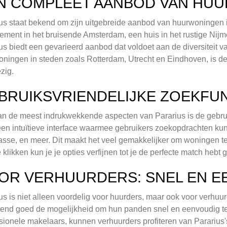
N COMPLEET AANBOD VAN HU
us staat bekend om zijn uitgebreide aanbod van huurwoningen i
ement in het bruisende Amsterdam, een huis in het rustige Nijme
us biedt een gevarieerd aanbod dat voldoet aan de diversitei
ningen in steden zoals Rotterdam, Utrecht en Eindhoven, is de
zig.
BRUIKSVRIENDELIJKE ZOEKFUN
n de meest indrukwekkende aspecten van Pararius is de gebruik
een intuïtieve interface waarmee gebruikers zoekopdrachten kunn
lasse, en meer. Dit maakt het veel gemakkelijker om woningen t
 klikken kun je je opties verfijnen tot je de perfecte match hebt
OR VERHUURDERS: SNEL EN 
us is niet alleen voordelig voor huurders, maar ook voor verhuu
end goed de mogelijkheid om hun panden snel en eenvoudig t
sionele makelaars, kunnen verhuurders profiteren van Pararius's