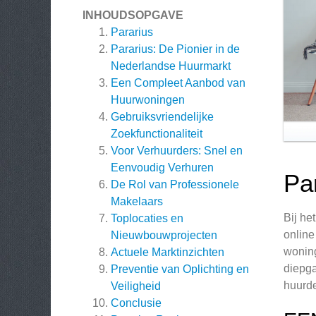
INHOUDSOPGAVE
Pararius
Pararius: De Pionier in de
Nederlandse Huurmarkt
Een Compleet Aanbod van
Huurwoningen
Gebruiksvriendelijke
Zoekfunctionaliteit
Voor Verhuurders: Snel en
Eenvoudig Verhuren
Pa
De Rol van Professionele
Makelaars
Bij he
Toplocaties en
online
Nieuwbouwprojecten
woning
Actuele Marktinzichten
diepga
Preventie van Oplichting en
huurde
Veiligheid
Conclusie