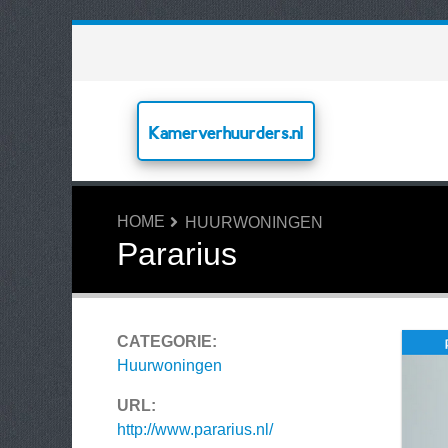
Kamerverhuurders.nl
HOME
HUURWONINGEN
Pararius
CATEGORIE:
Huurwoningen
URL:
http://www.pararius.nl/