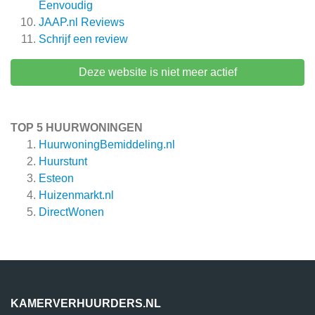
Eenvoudig
JAAP.nl
Reviews
Schrijf een review
Deze website is niet meer actief
TOP 5 HUURWONINGEN
HuurwoningBemiddeling.nl
Huurstunt
Esteon
Huizenmarkt.nl
DirectWonen
KAMERVERHUURDERS.NL